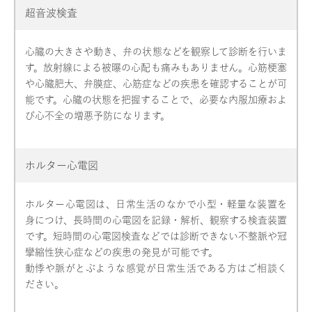
超音波検査
心臓の大きさや動き、弁の状態などを観察して診断を行いま
す。放射線による被曝の心配も痛みもありません。心筋梗塞
や心臓肥大、弁膜症、心筋症などの疾患を確認することが可
能です。心臓の状態を把握することで、必要な内服加療およ
び心不全の増悪予防になります。
ホルター心電図
ホルター心電図は、日常生活のなかで小型・軽量な装置を
身につけ、長時間の心電図を記録・解析、観察する検査装置
です。短時間の心電図検査などでは診断できない不整脈や冠
攣縮性狭心症などの疾患の発見が可能です。
動悸や脈がとぶような感覚が日常生活である方はご相談く
ださい。