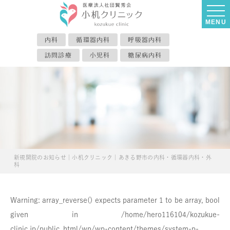
MENU
内科
循環器内科
呼吸器内科
訪問診療
小児科
糖尿病内科
新規開院のお知らせ｜小机クリニック｜あきる野市の内科・循環器内科・外
科
Warning
: array_reverse() expects parameter 1 to be array, bool
given in
/home/hero116104/kozukue-
clinic.jp/public_html/wp/wp-content/themes/system-p-